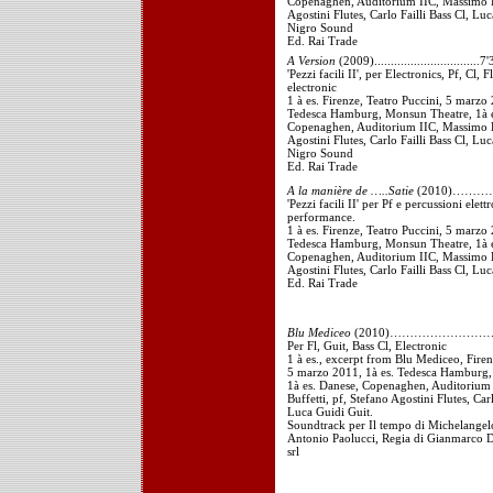
Copenaghen, Auditorium IIC, Massimo Bu
Agostini Flutes, Carlo Failli Bass Cl, Lu
Nigro Sound
Ed. Rai Trade
A Version
(2009)................................7'
'Pezzi facili II', per Electronics, Pf, Cl, F
electronic
1 à es. Firenze, Teatro Puccini, 5 marzo 
Tedesca Hamburg, Monsun Theatre, 1à e
Copenaghen, Auditorium IIC, Massimo Bu
Agostini Flutes, Carlo Failli Bass Cl, Lu
Nigro Sound
Ed. Rai Trade
A la manière de …..Satie
(2010)……………
'Pezzi facili II' per Pf e percussioni elet
performance.
1 à es. Firenze, Teatro Puccini, 5 marzo 
Tedesca Hamburg, Monsun Theatre, 1à e
Copenaghen, Auditorium IIC, Massimo Bu
Agostini Flutes, Carlo Failli Bass Cl, Lu
Ed. Rai Trade
Blu Mediceo
(2010)…………………………
Per Fl, Guit, Bass Cl, Electronic
1 à es., excerpt from Blu Mediceo, Firen
5 marzo 2011, 1à es. Tedesca Hamburg
1à es. Danese, Copenaghen, Auditorium
Buffetti, pf, Stefano Agostini Flutes, Carl
Luca Guidi Guit.
Soundtrack per Il tempo di Michelangel
Antonio Paolucci, Regia di Gianmarco D
srl