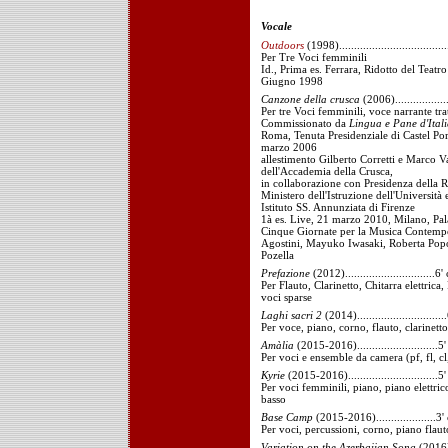
Vocale
Outdoors
(1998)...................................
Per Tre Voci femminili
Id., Prima es. Ferrara, Ridotto del Teat
Giugno 1998
Canzone della crusca
(2006)................
Per tre Voci femminili, voce narrante trat
Commissionato da
Lingua e Pane d'Itali
Roma, Tenuta Presidenziale di Castel Po
marzo 2006
allestimento Gilberto Corretti e Marco V
dell'Accademia della Crusca,
in collaborazione con Presidenza della R
Ministero dell'Istruzione dell'Università 
Istituto SS. Annunziata di Firenze
1à es. Live, 21 marzo 2010, Milano, Pal
Cinque Giornate per la Musica Contempo
Agostini, Mayuko Iwasaki, Roberta Popo
Pozella
Prefazione
(2012)..............................6'
Per Flauto, Clarinetto, Chitarra elettrica,
voci sparse
Laghi sacri 2
(2014).............................
Per voce, piano, corno, flauto, clarinetto 
Amàlia
(2015-2016)...........................5'
Per voci e ensemble da camera (pf, fl, cl,
Kyrie
(2015-2016)..............................5'
Per voci femminili, piano, piano elettrico
basso
Base Camp
(2015-2016)....................3'
Per voci, percussioni, corno, piano flaut
Variation on the Azerbaijan Song
(2016)