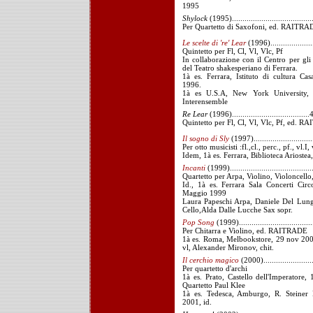
1995
Shylock
(1995).....................................
Per Quartetto di Saxofoni, ed. RAITRA
Le scelte di 're' Lear
(1996)....................
Quintetto per Fl, Cl, Vl, Vlc, Pf
In collaborazione con il Centro per gli 
del Teatro shakesperiano di Ferrara.
1à es. Ferrara, Istituto di cultura Ca
1996.
1à es U.S.A, New York University,
Interensemble
Re Lear
(1996).....................................
Quintetto per Fl, Cl, Vl, Vlc, Pf, ed. 
Il sogno di Sly
(1997)...........................
Per otto musicisti :fl.,cl., perc., pf., vl.I, 
Idem, 1à es. Ferrara, Biblioteca Ariost
Incanti
(1999)......................................
Quartetto per Arpa, Violino, Violoncell
Id., 1à es. Ferrara Sala Concerti Circ
Maggio 1999
Laura Papeschi Arpa, Daniele Del Lun
Cello,Alda Dalle Lucche Sax sopr.
Pop Song
(1999)..................................
Per Chitarra e Violino, ed. RAITRADE
1à es. Roma, Melbookstore, 29 nov 20
vl, Alexander Mironov, chit.
Il cerchio magico
(2000)......................
Per quartetto d'archi
1à es. Prato, Castello dell'Imperatore,
Quartetto Paul Klee
1à es. Tedesca, Amburgo, R. Steine
2001, id.