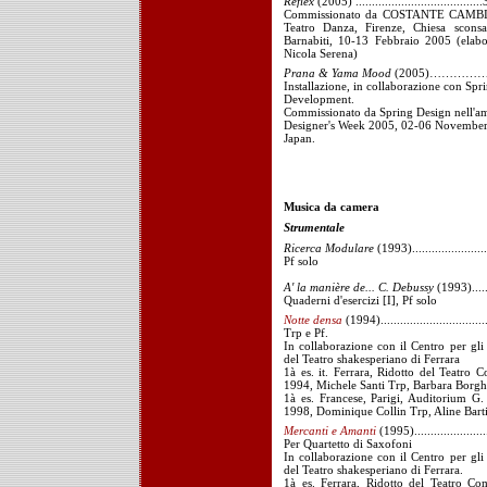
Reflex
(2005) ......................................
Commissionato da COSTANTE CAMBI
Teatro Danza, Firenze, Chiesa sconsa
Barnabiti, 10-13 Febbraio 2005 (elab
Nicola Serena)
Prana & Yama Mood
(2005)………………
Installazione, in collaborazione con Spr
Development.
Commissionato da Spring Design nell'a
Designer's Week 2005, 02-06 November
Japan.
Musica da camera
Strumentale
Ricerca Modulare
(1993).......................
Pf solo
A' la manière de... C. Debussy
(1993).....
Quaderni d'esercizi [I], Pf solo
Notte densa
(1994).................................
Trp e Pf.
In collaborazione con il Centro per gli 
del Teatro shakesperiano di Ferrara
1à es. it. Ferrara, Ridotto del Teatro
1994, Michele Santi Trp, Barbara Borgh
1à es. Francese, Parigi, Auditorium G
1998, Dominique Collin Trp, Aline Barti
Mercanti e Amanti
(1995)......................
Per Quartetto di Saxofoni
In collaborazione con il Centro per gli 
del Teatro shakesperiano di Ferrara.
1à es. Ferrara, Ridotto del Teatro C