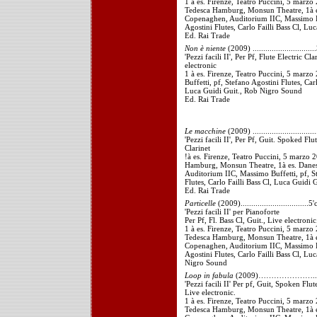
1 à es. Firenze, Teatro Puccini, 5 marzo 
Tedesca Hamburg, Monsun Theatre, 1à e
Copenaghen, Auditorium IIC, Massimo Bu
Agostini Flutes, Carlo Failli Bass Cl, Lu
Ed. Rai Trade
Non è niente
(2009) .............................
'Pezzi facili II', Per Pf, Flute Electric Cl
electronic
1 à es. Firenze, Teatro Puccini, 5 marz
Buffetti, pf, Stefano Agostini Flutes, Carl
Luca Guidi Guit., Rob Nigro Sound
Ed. Rai Trade
Le macchine
(2009) .............................
'Pezzi facili II', Per Pf, Guit. Spoked Flu
Clarinet
!à es. Firenze, Teatro Puccini, 5 marzo 
Hamburg, Monsun Theatre, 1à es. Dane
Auditorium IIC, Massimo Buffetti, pf, S
Flutes, Carlo Failli Bass Cl, Luca Guidi G
Ed. Rai Trade
Particelle
(2009)................................5'
'Pezzi facili II' per Pianoforte
Per Pf, Fl. Bass Cl, Guit., Live electronic
1 à es. Firenze, Teatro Puccini, 5 marzo 
Tedesca Hamburg, Monsun Theatre, 1à e
Copenaghen, Auditorium IIC, Massimo Bu
Agostini Flutes, Carlo Failli Bass Cl, Lu
Nigro Sound
Loop in fabula
(2009)………………….......
'Pezzi facili II' Per pf, Guit, Spoken Flut
Live electronic.
1 à es. Firenze, Teatro Puccini, 5 marzo 
Tedesca Hamburg, Monsun Theatre, 1à e