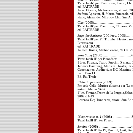
'Pezzi facili', per Pianoforte, Flauto, Cla
ed. RAITRADE
1à es. Firenze, Melbookstore, 20 sett. 2
Stefano Agostini, fl, Marna Fumarola, v
Piano, Alexander Mironov Chit. Sun Ah 
Ciko
(2005)..........................................
'Pezzi facili' per Pianoforte, Chitarra, Vi
ed. RAITRADE
Sugo for Barbara
(2001/rev. 2005)........
'Pezzi facili' per Pf, Tromba, Flauto bas
Percussioni
ed. RAI TRADE
1à esec. Roma, Melbookstore, 30 Ott. 2
Sons Song
(2008)................................4
'Pezzi facili II' per Pianoforte
1 à es. Firenze, Teatro Puccini, 5 marzo 
Tedesca Hamburg, Monsun Theatre, 1à e
Copenaghen, Auditorium IIC, Massimo Bu
Failli Bass Cl
Ed. Rai Trade
L'Oberto pensiero
(2009)......................
Per solo Cello. Musica di scena per 'La c
testo di Marco Vichi
1° es. Firenze,Teatro della Pergola,Sal
2009-01-19
Lorenzo Degl'Innocenti, attore, Sun Ah 
D'improvviso n. 1
(2008) .....................
'Pezzi facili II', Per Pf solo
Semina
(2008) ....................................4
'Pezzi facili II' Per Pf, Perc. Fl, Guit, Bas