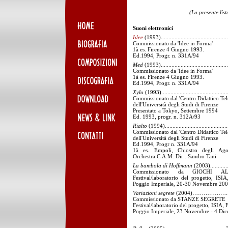
(La presente lis
Suoni elettronici
Idee
(1993)............................................
Commissionato da 'Idee in Forma'
1à es. Firenze 4 Giugno 1993.
Ed.1994, Progr. n. 331A/94
Med
(1993)............................................
Commissionato da 'Idee in Forma'
1à es. Firenze 4 Giugno 1993.
Ed.1994, Progr. n. 331A/94
Xylo
(1993)..........................................
Commissionato dal 'Centro Didattico Tel
dell'Università degli Studi di Firenze
Presentato a Tokyo, Settembre 1994
Ed. 1993, progr. n. 312A/93
Rialto
(1994)........................................
Commissionato dal 'Centro Didattico Tel
dell'Università degli Studi di Firenze
Ed.1994, Progr n. 331A/94
1à es. Empoli, Chiostro degli Agos
Orchestra C.A.M. Dir . Sandro Tani
La bambola di Hoffmann
(2003)............
Commissionato da GIOCHI A
Festival/laboratorio del progetto, ISIA
Poggio Imperiale, 20-30 Novembre 20
Variazioni segrete
(2004)……………….......
Commissionato da STANZE SEGRETE
Festival/laboratorio del progetto, ISIA, F
Poggio Imperiale, 23 Novembre - 4 Di