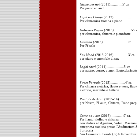
Niente per noi
(2011).............5' ca
Per piano ed archi
Light my Design
(2012).........................
Per elettronica tromba e piano
Habemus Papen
(2013)...................5' c
per elettronica, chitarra e pianoforte
Distratto
(2013)............................5'
Per Pf solo
Sax Mood
(2013-2016)................3' ca.
per piano e ensemble di sax
Laghi sacri
(2014) ..................5' ca
per nastro, corno, piano, flauto,clarinett
Street Portrait
(2015)................4' ca.
Per chitarra elettrica, flauto e voce, flau
elettrico, marimba e batteria
Pont 25 de Abri
l (2015-16)....................
per Nastro, FLauto, Chitarra, Piano prep
Come as u are
(2016)..............9' ca.
Per flauto,violino e chitarra
con dedica ad Agostini, Sadun, Mazzoni
anteprima assoluta presso l'Auditorium S
Torraccia
San Domenico Fiesole (Fi) 6 Novembre