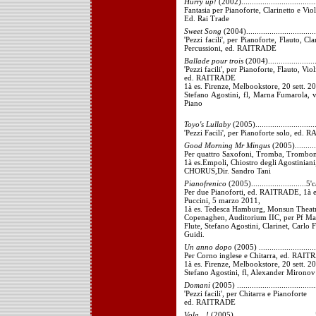
Hurry up!
(2002)..................................
Fantasia per Pianoforte, Clarinetto e Vio
Ed. Rai Trade
Sweet Song
(2004)................................
'Pezzi facili', per Pianoforte, Flauto, Cla
Percussioni, ed. RAITRADE
Ballade pour trois
(2004)......................
'Pezzi facili', per Pianoforte, Flauto, Vio
ed. RAITRADE
1à es. Firenze, Melbookstore, 20 sett. 2
Stefano Agostini, fl, Marna Fumarola, v
Piano
Toyo's Lullaby
(2005)............................
'Pezzi Facili', per Pianoforte solo, ed.
Good Morning Mr Mingus
(2005)...........
Per quattro Saxofoni, Tromba, Trombone
1à es.Empoli, Chiostro degli Agostinian
CHORUS,Dir. Sandro Tani
Pianofrenico
(2005)..........................5'c
Per due Pianoforti, ed. RAITRADE, 1à es
Puccini, 5 marzo 2011,
1à es. Tedesca Hamburg, Monsun Theatre
Copenaghen, Auditorium IIC, per Pf Mas
Flute, Stefano Agostini, Clarinet, Carlo F
Guidi.
Un anno dopo
(2005) ..........................
Per Corno inglese e Chitarra, ed. RAI
1à es. Firenze, Melbookstore, 20 sett. 2
Stefano Agostini, fl, Alexander Mironov
Domani
(2005) ....................................
'Pezzi facili', per Chitarra e Pianoforte
ed. RAITRADE
Vola…!
(2005)…………………………..5'