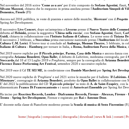
Nel novembre del 2016 scrive
'Come as u are'
per il trio composto da
Stefano Agostini
, flauti,
Silvano Mazzoni
, chitarra che lo eseguono in prima assoluta presso l'
Auditorium Sinopoli di Vi
Domenico, Fiesole
(FI)
Ancora nel 2016 pubblica, in veste di pianista e autore delle musiche,
'Ricercare
' con il
Progetto 
Spring Art Development.
Il successivo
Live Concert
, dopo un'anteprima a
Livorno
presso il
Nuovo Teatro delle Commed
debutta ad
Helsinki,
presso la suggestiva
'Chiesa nella roccia
', con
Stefano Agostini
, flauti,
Carl
Guidi
, chitarra in collaborazione con
l'Istituto Italiano di Cultura
. Le scene sono di
Tiziana D
Il successivo 2 febbraio, a
Stoccolma
prima esecuzione nazionale presso l'
Auditorium
del locale
Cultura C.M. Lerici
. Il breve tour si conclude ad
Amburgo, Monsun Theatre
, 5 febbraio, in co
Italiano di Cultura - Hamburg
per tornare in Italia, a
Roma, Auditorium Parco della Musica
, 
Nel 2019 nuove repliche per
Il Piccolo principe
,
Parma, Casa delle Musica
e ancora danza con 
coregrafia
Arianna Benedetti
,
Opus Balle
t, il debutto di
Labirinto
, medesima coreografa, per il
Stoccarda
,dal 10 al 13 Luglio 2019 e
Preghiera
, sempre per la coreografia di
Arianna Benedet
Florence Dance Performing Art
Festival
, settembre 2020 e successive repliche.
Nel 2019 esce il Cd
TE SEI ME
, in condivisione con
Daniele Marchetti
per
Spring Art Develo
Nel 2020 nuove repliche di
'Preghiera
' e nel 2021 scrive le musiche per il balletto
'Il Labirinto. 
Minotauro'
, coreogragie di
Arianna Benedett
i, prodotto da
Opus Ballet
in collaborazione con 
E' del 2022 la pubblicazione del CD
'Il piccolo principe'
su testo di
A. de Saint-Exupéry
, con la
dimemnticato
Franco Di Francescantonio
e i suoni di
Autorivari Ensemble
per Spring Art Dev
Ha inciso per
Reaction Records, London
-
Diaframma Records, Firenze
-
Abraxas, Firenze
-
Trento
-
Spring Art Development
, Firenze e registrato per
Rai
e
Antenne Deux
.
E' docente nella classe di Pianoforte moderno presso la
Scuola di musica di Sesto Fiorentino
(Fi
home
|
biografia
|
composizioni
|
discografia
|
download
|
news & link
|
contatti
|
Pr