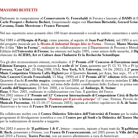
MASSIMO BUFFETTI
Diplomato in composizione al
Conservatorio G. Frescobald
i di Ferrara e laureato al
DAMS
di B
Carlo Prosperi
e
Roberto Becheri
, frequentando stages con
Harrison Birtwistle, Gerard Gris
Cavanna, Ennio Morricone
e
Franco Piersanti
.
Nel suo repertorio sono presenti oltre 100 brani strumentali e vocali in ambito cameristico e sinf
Nel 1989 è all'
Olympia di Parigi
, come pianista, al seguito di
Jean Paul Poletti
, nel 1993 si oc
del progetto musicale per la
Mostra di Industrial Design Idee in Forma
- Firenze,
Museo Marino
Per il film
"Idee in Forma"
, realizzato in collaborazione con il Dipartimento di Processi e Meto
Edilizia dell'
Università di Firenze
, ha ottenuto nel luglio 1995, come autore delle musiche, il
Di
rilasciato da
ACIERS, Art et Culture dans l'Industrie Et la Recherche Scientifique
.
Tra gli altri riconoscimenti ottenuti, ricordiamo: il
2° Premio
all'
8° Concorso di Esecuzione music
Edizione Europea
, per la composizione
Le scelte di 're' Lear
,
quintetto per Fl. Cl. Vl. Vlc e Pf (p
Ferrara, 'Casa Cini'
, 20 Mag.1996, USA,
New York, N.Y. University
, 14 Ott. 2002); il
2° prem
Music Competition Vittoria Caffa Righetti
per il Quartetto
Incanti
,
per Arpa, Sax sopr., Vl. e V
Sala Concerti Circolo Frescobaldi
, 15 Mag. 1999) ed il
3° Premio all'11° edizione
della medesi
Quartetto d'archi
Il cerchio magico
,
composto nel 2000 per il progetto di ricerca
intitolato
L'Alb
itinerante di musica, pittura, danza, sul tema delle dodici costellazioni dello Zodiaco in prima ese
Castello dell'Imperatore
, 10 Sett. 2000, e in Germania, ad
Amburgo, R. Steiner
Haus
, 9 Nov. 2001, realizzato in collaborazione con l'ass. Il giardino del Fuoco.
Nel 2002 ottiene il
1° Premio nel 12° Concorso Internazionale di Composizione Città di Barle
Musica"
per la
lettura-concerto
"
Partitura per Il piccolo principe
"
(1° esec. Firenze, Piccolo d
Musicale Fiorentino
, 14-15-16-17 Gennaio 2003), ispirata al celebre capolavoro di
A. de Saint
Autorivari e la voce di
Franco Di Francescantonio
.
Ha collaborato inoltre con il
Centro Didattico Televisivo dell'Università di Firenze
per la reali
programmi di divulgazione scentifica e con il
Centro per gli Studi e la Didattica del Teatro S
per la realizzazione di musiche a soggetto.
Nel 2003 è autore de
'
Il gabbiano 1 & 0
',
lettura - concerto, ispirato a brani tratti da
'Il gabbian
R. Bach.
presentato a Firenze, con
Franco Di Francescantonio
, nel 2005 presso la
Villa del Po
nel 2010 a Firenze,
Teatro Puccini
, con un nuovo allestimento a cura di Autorivari.