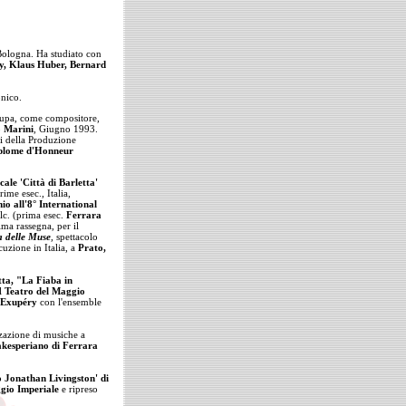
ologna. Ha studiato con
ey, Klaus Huber, Bernard
onico.
cupa, come compositore,
 Marini
, Giugno 1993.
di della Produzione
plome d'Honneur
ale 'Città di Barletta'
rime esec., Italia,
io all'8° International
lc. (prima esec.
Ferrara
ma rassegna, per il
a delle Muse
,
spettacolo
cuzione in Italia, a
Prato,
tta, "La Fiaba in
el
Teatro del Maggio
-Exupéry
con l'ensemble
zzazione di musiche a
hakesperiano di Ferrara
o Jonathan Livingston' di
ggio Imperiale
e ripreso