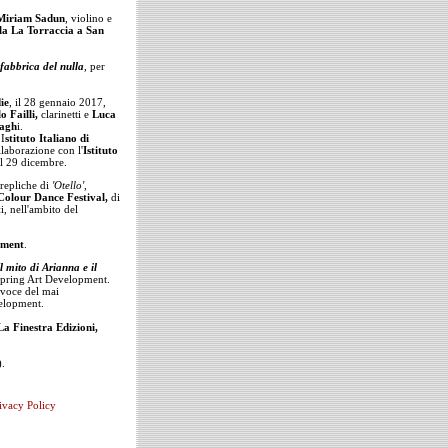
Miriam Sadun
, violino e
lla La Torraccia a San
fabbrica del nulla
, per
ie
, il 28 gennaio 2017,
o Failli,
clarinetti e
Luca
ragh
i.
 I
stituto Italiano di
llaborazione con l'
Istituto
il 29 dicembre.
repliche di
'Otello'
,
Colour Dance Festival,
di
t
i, nell'ambito del
pment
.
Il mito di Arianna e il
Spring Art Development.
 voce del mai
elopment.
La Finestra Edizioni,
).
ivacy Policy