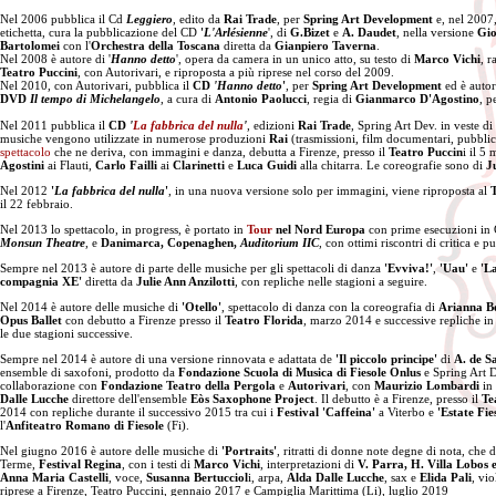
Nel 2006 pubblica il Cd
Leggiero
,
edito da
Rai Trade
, per
Spring Art Development
e, nel 2007
etichetta, cura la pubblicazione del CD
'
L'Arlésienne
', di
G.Bizet
e
A. Daudet
, nella versione
Gio
Bartolomei
con l'
Orchestra della Toscana
diretta da
Gianpiero Taverna
.
Nel 2008 è autore di '
Hanno detto
', opera da camera in un unico atto, su testo di
Marco Vichi
, r
Teatro Puccini
, con Autorivari, e riproposta a più riprese nel corso del 2009.
Nel 2010, con Autorivari, pubblica il
CD
'Hanno detto
'
, per
Spring Art Development
ed è autor
DVD
Il tempo di Michelangelo
, a cura di
Antonio Paolucci
, regia di
Gianmarco D'Agostino
, p
Nel 2011 pubblica il
CD
'
La fabbrica del nulla
'
, edizioni
Rai Trade
, Spring Art Dev. in veste di 
musiche vengono utilizzate in numerose produzioni
Rai
(trasmissioni, film documentari, pubbli
spettacolo
che ne deriva, con immagini e danza, debutta a Firenze, presso il
Teatro Puccin
i il 5
Agostini
ai Flauti,
Carlo Failli
ai
Clarinetti
e
Luca Guidi
alla chitarra. Le coreografie sono di
J
Nel 2012
'
La fabbrica del nulla
'
, in una nuova versione solo per immagini, viene riproposta al
T
il 22 febbraio.
Nel 2013 lo spettacolo, in progress, è portato in
Tour
nel Nord Europa
con prime esecuzioni in
Monsun Theatre
, e
Danimarca, Copenaghen,
Auditorium IIC
, con ottimi riscontri di critica e p
Sempre nel 2013 è autore di parte delle musiche per gli spettacoli di danza
'Evviva!'
,
'Uau'
e
'L
compagnia XE'
diretta da
Julie Ann Anzilotti
, con repliche nelle stagioni a seguire.
Nel 2014 è autore delle musiche di
'Otello'
, spettacolo di danza con la coreografia di
Arianna Be
Opus Ballet
con debutto a Firenze presso il
Teatro Florida
, marzo 2014 e successive repliche in I
le due stagioni successive.
Sempre nel 2014 è autore di una versione rinnovata e adattata de
'Il piccolo principe'
di
A. de S
ensemble di saxofoni, prodotto da
Fondazione Scuola di Musica di Fiesole Onlus
e Spring Art 
collaborazione con
Fondazione Teatro della Pergola
e
Autorivari
, con
Maurizio Lombardi
in 
Dalle Lucche
direttore dell'ensemble
Eòs Saxophone Project
. Il debutto è a Firenze, presso il
Te
2014 con repliche durante il successivo 2015 tra cui i
Festival 'Caffeina'
a Viterbo e
'Estate Fi
l'
Anfiteatro Romano di Fiesole
(Fi).
Nel giugno 2016 è autore delle musiche di
'Portraits'
, ritratti di donne note degne di nota, che 
Terme,
Festival Regina
, con i testi di
Marco Vichi
, interpretazioni di
V. Parra, H. Villa Lobos 
Anna Maria Castelli
, voce,
Susanna Bertucciol
i, arpa,
Alda Dalle Lucche
, sax e
Elida Pali
, vi
riprese a Firenze, Teatro Puccini, gennaio 2017 e Campiglia Marittima (Li), luglio 2019