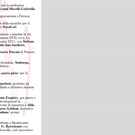
, per la medesima
vanni Morelli-Gabriella
appresentata a Firenze,
e delle musiche per il
er
Natali srl
.
autore e pianista le cui
cazioni DVD, ecc). Lo
 marzo 2011, con
Stefano
ulie Ann Anzilotti.
eatro Puccini
di Firenze
 Germania,
Amburgo,
ubblico.
a pazza gioia'
per la
nedetti
, prodotto da
talia e all'estero durante
aint-Exupèry
, per attore e
Development in
veste di narratore e
Alda
atro Goldoni
, dicembre
esolana'
presso
debutta a Montecatini
e G. Bartolomei
con
oloncello, cob successive